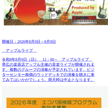
開催日：
2026年8月9日
～
8月9日
アップルライブ
令和8年8月9日（日） 12：00～ アップルライブ
帯広の楽器店アップル主催の音楽ライブが開催されま
す。複数のグループの演奏が予定されています。ビジ
ターセンター南側のウッドデッキでの演奏を聴きに来
てみてはいかがでしょう。雨天時は中止となります。