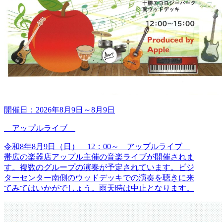
開催日：
2026年8月9日
～
8月9日
アップルライブ
令和8年8月9日（日） 12：00～ アップルライブ
帯広の楽器店アップル主催の音楽ライブが開催されま
す。複数のグループの演奏が予定されています。ビジ
ターセンター南側のウッドデッキでの演奏を聴きに来
てみてはいかがでしょう。雨天時は中止となります。