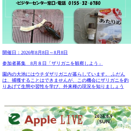
開催日：
2026年8月8日
～
8月8日
参加者募集 8月８日「ザリガニを観察しよう」
園内の大池にはウチダザリガニが暮らしています。 ふだん
は、捕獲することはできませんが、この機会にザリガニを釣
りあげて生態や習性を学び、外来種の現況を知りましょう